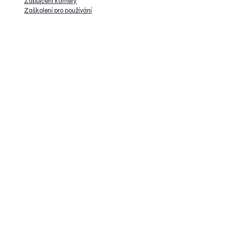
Zapůjčení kamery
Zaškolení pro používání
Kancelář
W-Technika group s.r.o.
Na Okraji 335/42
162 00, Praha 6-Veleslavín
Česká republika