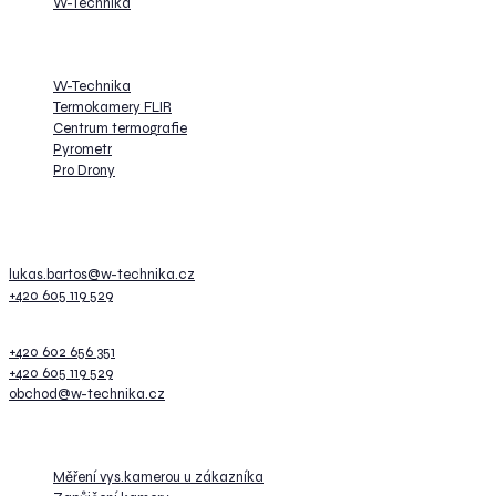
W-Technika
Dále provozujeme
W-Technika
Termokamery FLIR
Centrum termografie
Pyrometr
Pro Drony
Kontakt
Lukáš Bartoš
lukas.bartos@w-technika.cz
+420 605 119 529
Prezentace a školení
+420 602 656 351
+420 605 119 529
obchod@w-technika.cz
Služby
Měření vys.kamerou u zákazníka