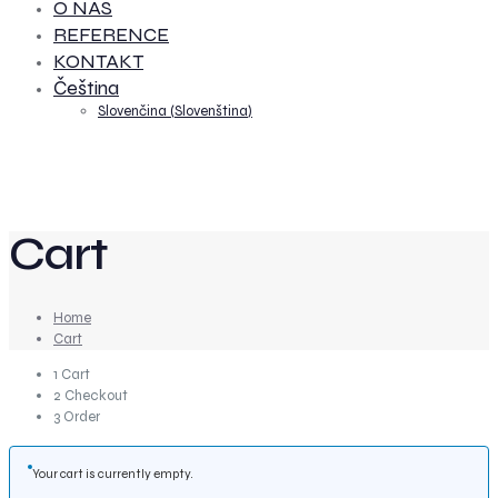
O NÁS
REFERENCE
KONTAKT
Čeština
Slovenčina
(
Slovenština
)
Cart
Home
Cart
1
Cart
2
Checkout
3
Order
Your cart is currently empty.