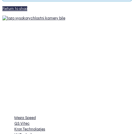
Return to shop
VÁŠ DODAVATEL PŘEDNÍCH ZNAČEK
Společnost W-Technika působí jako autorizovaný distributor a obchodní
zastoupení pro řadu mezinárodních firem, jejichž technologické produkty
přináší na český trh. Mezi tyto společnosti se řadí významní výrobci jako
Teledyne FLIR, Kron Technologies, DIAS, Pleora, GS Vitec.
Zaměřuje se na specializované oblasti jako videometrie, strojové vidění a
optická kontrola výroby. Přitom klademe důraz na individuální přístup a
vytváření řešení na míru specifickým potřebám našich zákazníků.
Zastupujeme
Mega Speed
GS Vitec
Kron Technologies