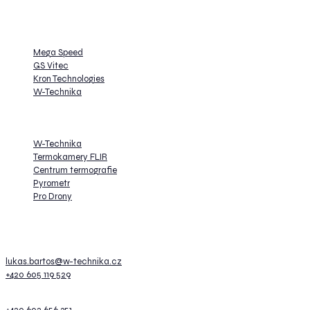
vytváření řešení na míru specifickým potřebám našich zákazníků.
Zastupujeme
Mega Speed
GS Vitec
Kron Technologies
W-Technika
Dále provozujeme
W-Technika
Termokamery FLIR
Centrum termografie
Pyrometr
Pro Drony
Kontakt
Lukáš Bartoš
lukas.bartos@w-technika.cz
+420 605 119 529
Prezentace a školení
+420 602 656 351