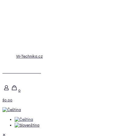
© 2026
W-Technika.cz
Posunout nahoru
0
$0.00
✕