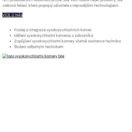
celková řešení, která propojují uživatele s nejnovějšími technologiemi.
VÍCE O NÁS
Prodej a integrace vysokorychlostních kamer
Měření vysokorychlostní kamerou u zákazníka
Zapůjčení vysokorychlostní kamery včetně asistence technika
Školení odborným technikem
VÁŠ DODAVATEL PŘEDNÍCH ZNAČEK
Společnost W-Technika působí jako autorizovaný distributor a obchodní
zastoupení pro řadu mezinárodních firem, jejichž technologické produkty
přináší na český trh. Mezi tyto společnosti se řadí významní výrobci jako
Teledyne FLIR, Kron Technologies, DIAS, Pleora, GS Vitec.
Zaměřuje se na specializované oblasti jako videometrie, strojové vidění a
optická kontrola výroby. Přitom klademe důraz na individuální přístup a