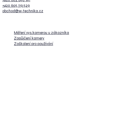
+420 605 119 529
obchod@w-technika.cz
Služby
Měření vys.kamerou u zákazníka
Zapůjčení kamery
Zaškolení pro používání
Kancelář
W-Technika group s.r.o.
Na Okraji 335/42
162 00, Praha 6-Veleslavín
Česká republika