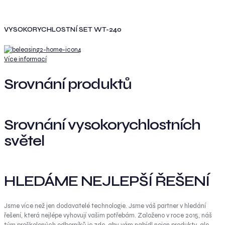
VYSOKORYCHLOSTNÍ SET WT-240
Více informací
Srovnání produktů
Srovnání vysokorychlostních
světel
HLEDÁME NEJLEPŠÍ ŘEŠENÍ
Jsme více než jen dodavatelé technologie. Jsme váš partner v hledání
řešení, která nejlépe vyhovují vašim potřebám. Založeno v roce 2015, náš
tým proškolených odborníků je zde, aby vám nabídl nejen produkty, ale