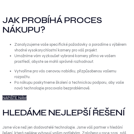
JAK PROBÍHÁ PROCES
NÁKUPU?
Zanalyzujeme vaše specifické požadavky a poradíme s výběrem
vhodné vysokorychlostní kamery pro váš projekt.
Umožníme vám vyzkoušet vybrané kamery přímo ve vašem
prostředí, abyste se mohli správně rozhodnout.
Vytvoříme pro vás cenovou nabídku, přizpůsobenou vašemu
rozpočtu.
Po nákupu poskytneme školení a technickou podporu, aby vaše
nová technologie pracovala bezproblémově.
NAPIŠTE NÁM
HLEDÁME NEJLEPŠÍ ŘEŠENÍ
Jsme více než jen dodavatelé technologie. Jsme váš partner v hledání
řešení, která nejlépe vyhovují vašim potřebám. Založeno v roce 2015, náš