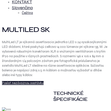
KONTAKT
Slovenčina
Čeština
MULTILED SK
MultiLed LT je výkonná osvetľovacia jednotka LED s 24 vysokovýkonnými
LED diódami, ktoré poskytujú celkovo 14 000 lúmenov pri výkone 135 W. Je
vybavená robustným konektorom XLR a vnútorným ventilátorom s krytím
IP20 na použitie v rôznych prostrediach. S rozmermi 146 x 106 x 84 mm a
štandardným 1/4 palcovým závitom pre fotografické príslušenstvo je
svietidlo MultiLed LT ideálne na rôzne osvetľovacie aplikácie. Súčasťou
balenia je napájací zdroj s 5 m káblom a možnosťou vyžiadať si dlhšie
alebo iné typy káblov.
Poslat nezávaznou poptávku
TECHNICKÉ
ŠPECIFIKÁCIE