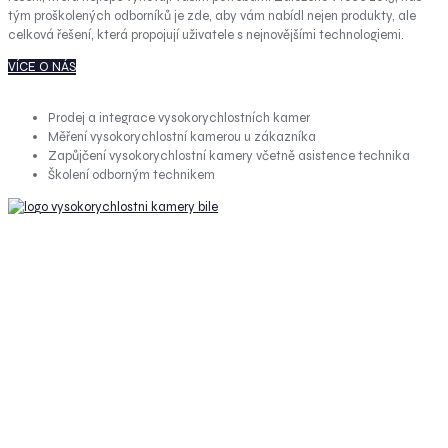
tým proškolených odborníků je zde, aby vám nabídl nejen produkty, ale
celková řešení, která propojují uživatele s nejnovějšími technologiemi.
VÍCE O NÁS
Prodej a integrace vysokorychlostních kamer
Měření vysokorychlostní kamerou u zákazníka
Zapůjčení vysokorychlostní kamery včetně asistence technika
Školení odborným technikem
VÁŠ DODÁVATEĽ PREDNÝCH ZNAČIEK
Spoločnosť W-Technika pôsobí ako autorizovaný distribútor a obchodné
zastúpenie pre množstvo medzinárodných firiem, ktorých technologické
produkty prináša na slovenský trh. Medzi tieto spoločnosti sa radia
významní výrobcovia ako Teledyne FLIR, Kron Technologies, DIAS, Pleora,
GS Vitec.
Zameriava sa na špecializované oblasti ako videometria, strojové videnie