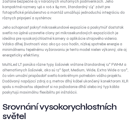
zostane bezpečné aj v náročných vnútorných podmienkach. Jeho
kompaktné rozmery 146 x 106 x 84 mm, štandardný 1/4" závit pre
fotografické príslušenstvo a montáž umožňujú jednoduchú integráciu do
rôznych pripojení a systémov.
Jeho schopnosť pokryť mikrosekundové expozície a poskytnúť dostatok
svetla na úplné uzavretie clony pri mikrosekundových expozíciách je
ideálna pre vysokorýchlostné kamery a aplikácie strojového videnia.
Vďaka dlhej životnosti viac ako 50 000 hodín, nízkej spotrebe energie a
minimálnemu tepelnému vyžarovaniu je tento model nielen výkonný, ale aj
energeticky efektívny.
MultiLed LT ponúka rôzne typy šošoviek vrátane štandardnej 12° FWHM a
alternatívnych šošoviek, ako sú 12° Spot, Medium, Wide, Extra Wide a 120°,
čo vám umožní prispôsobiť svetlo konkrétnym potrebám vášho projektu.
Dodávaný napájací zdroj a 5 metrov dlhý kábel ukončený konektorom XLR
spolu s možnosťou objednať si na požiadanie dlhší alebo iný typ kábla
poskytujú maximálnu flexibilitu pri inštalácii.
Srovnání vysokorychlostních
světel