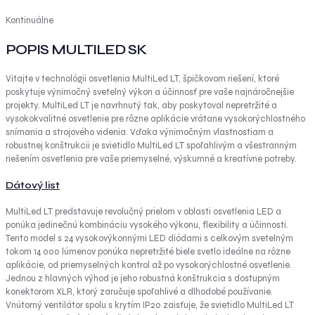
Kontinuálne
POPIS MULTILED SK
Vitajte v technológii osvetlenia MultiLed LT, špičkovom riešení, ktoré
poskytuje výnimočný svetelný výkon a účinnosť pre vaše najnáročnejšie
projekty. MultiLed LT je navrhnutý tak, aby poskytoval nepretržité a
vysokokvalitné osvetlenie pre rôzne aplikácie vrátane vysokorýchlostného
snímania a strojového videnia. Vďaka výnimočným vlastnostiam a
robustnej konštrukcii je svietidlo MultiLed LT spoľahlivým a všestranným
riešením osvetlenia pre vaše priemyselné, výskumné a kreatívne potreby.
Dátový list
MultiLed LT predstavuje revolučný prielom v oblasti osvetlenia LED a
ponúka jedinečnú kombináciu vysokého výkonu, flexibility a účinnosti.
Tento model s 24 vysokovýkonnými LED diódami s celkovým svetelným
tokom 14 000 lúmenov ponúka nepretržité biele svetlo ideálne na rôzne
aplikácie, od priemyselných kontrol až po vysokorýchlostné osvetlenie.
Jednou z hlavných výhod je jeho robustná konštrukcia s dostupným
konektorom XLR, ktorý zaručuje spoľahlivé a dlhodobé používanie.
Vnútorný ventilátor spolu s krytím IP20 zaisťuje, že svietidlo MultiLed LT