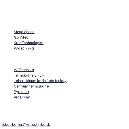
a optická kontrola výroby. Pritom kladieme dôraz na individuálny prístup a
vytváranie riešení na mieru špecifickým potrebám našich zákazníkov.
Zastupujeme
Mega Speed
GS Vitec
Kron Technologies
W-Technika
Ďalej prevádzkujeme
W-Technika
Termokamery FLIR
Laboratórium kalibrácie teploty
Centrum termografie
Pyrometr
Pro Drony
Kontakt
Lukáš Bartoš
lukas.bartos@w-technika.sk