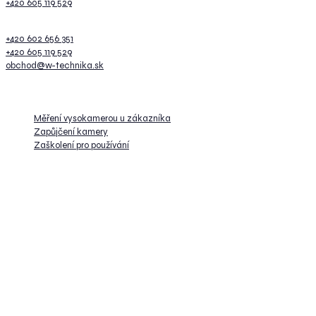
+420 605 119 529
Prezentace a školení
+420 602 656 351
+420 605 119 529
obchod@w-technika.sk
Služby
Měření vysokamerou u zákazníka
Zapůjčení kamery
Zaškolení pro používání
Kancelář
W-Technika group s.r.o.
Univerzitná
010 08 Žilina