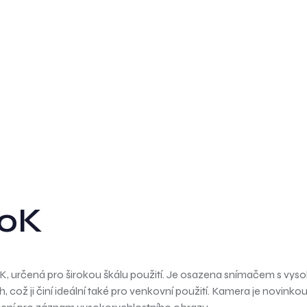
60K
určená pro širokou škálu použití. Je osazena snímačem s vysokým
ž ji činí ideální také pro venkovní použití. Kamera je novinkou