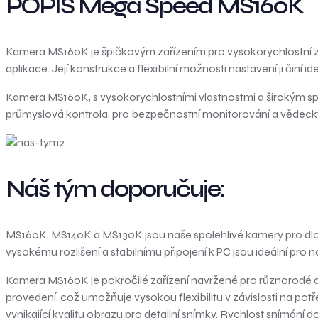
POPIS Mega Speed MS160K
Kamera MS160K je špičkovým zařízením pro vysokorychlostní zá
aplikace. Její konstrukce a flexibilní možnosti nastavení ji činí i
Kamera MS160K, s vysokorychlostními vlastnostmi a širokým spe
průmyslová kontrola, pro bezpečnostní monitorování a vědecký
Náš tým doporučuje:
MS160K, MS140K a MS130K jsou naše spolehlivé kamery pro dlou
vysokému rozlišení a stabilnímu připojení k PC jsou ideální pro ná
Kamera MS160K je pokročilé zařízení navržené pro různorodé 
provedení, což umožňuje vysokou flexibilitu v závislosti na pot
vynikající kvalitu obrazu pro detailní snímky. Rychlost snímání 