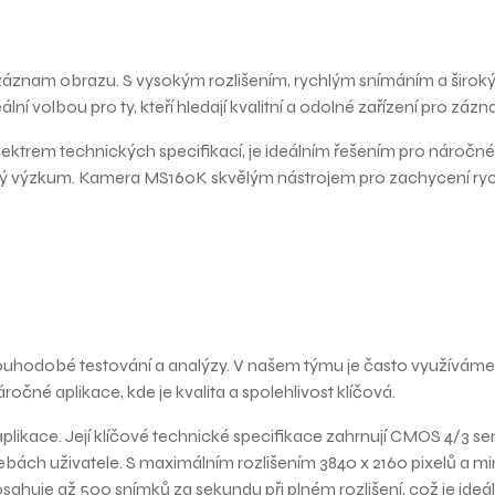
znam obrazu. S vysokým rozlišením, rychlým snímáním a širokým
deální volbou pro ty, kteří hledají kvalitní a odolné zařízení pro zá
ktrem technických specifikací, je ideálním řešením pro náročné
 výzkum. Kamera MS160K skvělým nástrojem pro zachycení rychlýc
hodobé testování a analýzy. V našem týmu je často využíváme v 
ročné aplikace, kde je kvalita a spolehlivost klíčová.
aplikace. Její klíčové technické specifikace zahrnují CMOS 4/
řebách uživatele. S maximálním rozlišením 3840 x 2160 pixelů a m
dosahuje až 500 snímků za sekundu při plném rozlišení, což je ideá