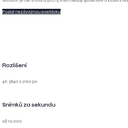
MS160K je tak vhodná pro ty, kteří hledají spolehlivé a kvalitní
Poslat nezávaznou poptávku
Rozlišení
4K 3840 x 2160 px
Snímků za sekundu
až 10,000