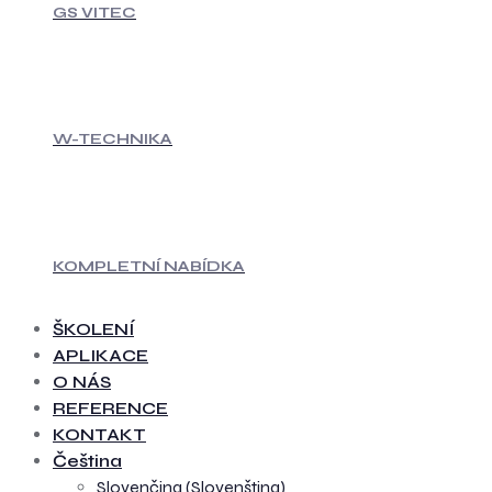
GS VITEC
W-TECHNIKA
KOMPLETNÍ NABÍDKA
ŠKOLENÍ
APLIKACE
O NÁS
REFERENCE
KONTAKT
Čeština
Slovenčina
(
Slovenština
)