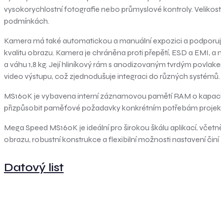
vysokorychlostní fotografie nebo průmyslové kontroly. Velikost p
podmínkách.
Kamera má také automatickou a manuální expozici a podporuje
kvalitu obrazu. Kamera je chráněna proti přepětí, ESD a EMI, a 
a váhu 1,8 kg. Její hliníkový rám s anodizovaným tvrdým povlakem
video výstupu, což zjednodušuje integraci do různých systémů.
MS160K je vybavena interní záznamovou pamětí RAM o kapacitě 
přizpůsobit paměťové požadavky konkrétním potřebám projek
Mega Speed MS160K je ideální pro širokou škálu aplikací, včet
obrazu, robustní konstrukce a flexibilní možnosti nastavení činí
Datový list