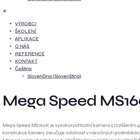
✕
VÝROBCI
ŠKOLENÍ
APLIKACE
O NÁS
REFERENCE
KONTAKT
Čeština
Slovenčina
(
Slovenština
)
Mega Speed MS1
Mega Speed MS160K je vysokorychlostní kamera s rozlišením 4K, 
konstrukce kamery zaručuje odolnost v náročných podmínkách, co