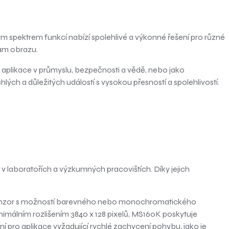
 spektrem funkcí nabízí spolehlivé a výkonné řešení pro různé
znam obrazu.
 aplikace v průmyslu, bezpečnosti a vědě, nebo jako
h a důležitých událostí s vysokou přesností a spolehlivostí.
laboratořích a výzkumných pracovištích. Díky jejich
3 senzor s možností barevného nebo monochromatického
inimálním rozlišením 3840 x 128 pixelů, MS160K poskytuje
lní pro aplikace vyžadující rychlé zachycení pohybu, jako je