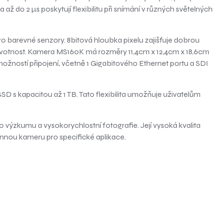
až do 2 µs poskytují flexibilitu při snímání v různých světelných
barevné senzory. 8bitová hloubka pixelu zajišťuje dobrou
a životnost. Kamera MS160K má rozměry 11,4cm x 12,4cm x 18,6cm
 možností připojení, včetně 1 Gigabitového Ethernet portu a SDI
 s kapacitou až 1 TB. Tato flexibilita umožňuje uživatelům
výzkumu a vysokorychlostní fotografie. Její vysoká kvalita
ýkonnou kameru pro specifické aplikace.