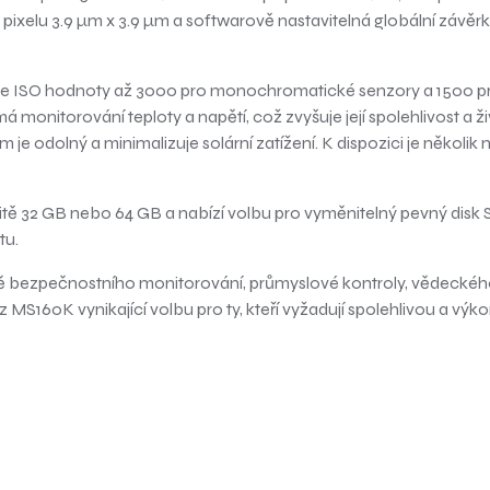
ixelu 3.9 µm x 3.9 µm a softwarově nastavitelná globální závěrka 
 ISO hodnoty až 3000 pro monochromatické senzory a 1500 pro 
má monitorování teploty a napětí, což zvyšuje její spolehlivost 
 je odolný a minimalizuje solární zatížení. K dispozici je několik
32 GB nebo 64 GB a nabízí volbu pro vyměnitelný pevný disk SSD
tu.
ně bezpečnostního monitorování, průmyslové kontroly, vědeckého 
 z MS160K vynikající volbu pro ty, kteří vyžadují spolehlivou a v