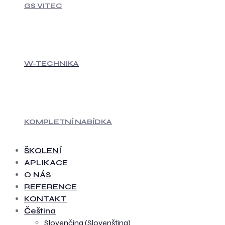
GS VITEC
W-TECHNIKA
KOMPLETNÍ NABÍDKA
ŠKOLENÍ
APLIKACE
O NÁS
REFERENCE
KONTAKT
Čeština
Slovenčina
(
Slovenština
)